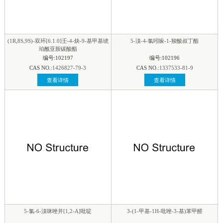
(1R,8S,9S)-双环[6.1.0]壬-4-炔-9-基甲基琥
5-溴-4-氯吲哚-1-羧酸叔丁酯
珀酰亚胺碳酸酯
编号:102197
编号:102196
CAS NO.:
1426827-79-3
CAS NO.:
1337533-81-9
查看详情
查看详情
5-氯-6-溴咪唑并[1,2-A]吡啶
3-(1-甲基-1H-吡唑-3-基)苯甲醛