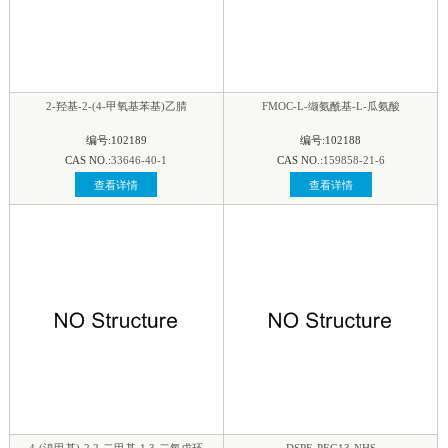
2-羟基-2-(4-甲氧基苯基)乙腈
FMOC-L-缬氨酰基-L-瓜氨酸
编号:102189
编号:102188
CAS NO.:
33646-40-1
CAS NO.:
159858-21-6
查看详情
查看详情
4-(溴甲基)-2,2-二甲基-1,3-二氧戊环
DSPE-PEG13-NHS