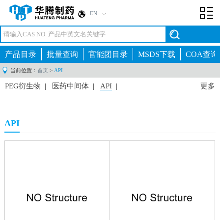
EN
Toggl
navig
产品目录
批量查询
官能团目录
MSDS下载
COA查询
当前位置：
首页
>
API
PEG衍生物
|
医药中间体
|
API
|
更多
API