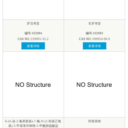
罗贝考昔
非罗考昔
编号:102084
编号:102083
CAS NO.:
220991-32-2
CAS NO.:
189954-96-9
查看详情
查看详情
6-(4-溴-2-氯苯胺基)-7-氟-N-(2-羟基乙氧
阿替美唑
基)-3-甲基苯并咪唑-5-甲酰胺硫酸盐