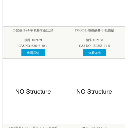
2-羟基-2-(4-甲氧基苯基)乙腈
FMOC-L-缬氨酰基-L-瓜氨酸
编号:102189
编号:102188
CAS NO.:
33646-40-1
CAS NO.:
159858-21-6
查看详情
查看详情
4-(溴甲基)-2,2-二甲基-1,3-二氧戊环
DSPE-PEG13-NHS