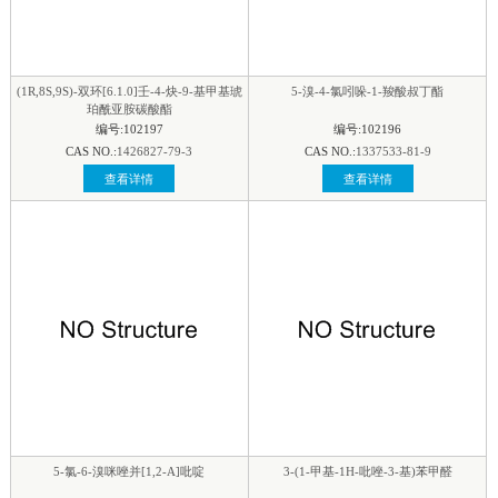
(1R,8S,9S)-双环[6.1.0]壬-4-炔-9-基甲基琥
5-溴-4-氯吲哚-1-羧酸叔丁酯
珀酰亚胺碳酸酯
编号:102197
编号:102196
CAS NO.:
1426827-79-3
CAS NO.:
1337533-81-9
查看详情
查看详情
5-氯-6-溴咪唑并[1,2-A]吡啶
3-(1-甲基-1H-吡唑-3-基)苯甲醛