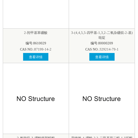
2-羟甲基苯硼酸
3-(4,4,5,5-四甲基-1,3,2-二氧杂硼烷-2-基)
吡啶
编号:8610029
编号:80000209
CAS NO.:
87199-14-2
CAS NO.:
329214-79-1
查看详情
查看详情
2-氟吡啶-3-硼酸频那醇酯
异喹啉-4-硼酸-2,2-二甲基丙二醇-1,3环酯