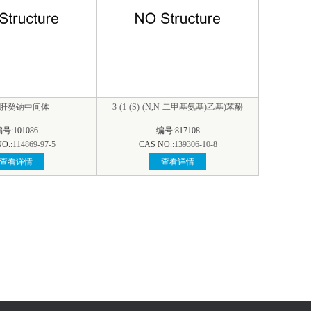
肝癸钠中间体
3-(1-(S)-(N,N-二甲基氨基)乙基)苯酚
号:101086
编号:817108
O.:
114869-97-5
CAS NO.:
139306-10-8
查看详情
查看详情