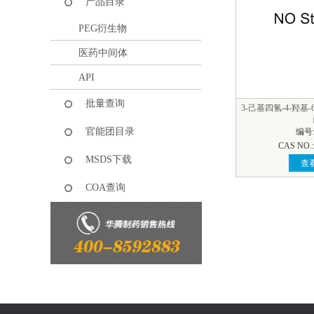
产品目录
PEG衍生物
医药中间体
API
批量查询
3-己基四氢-4-羟基-
官能团目录
编号:
CAS NO.:
MSDS下载
查
COA查询