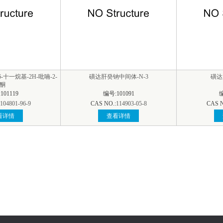
6-十一烷基-2H-吡喃-2-
磺达肝癸钠中间体-N-3
磺达
酮
101119
编号:101091
编
104801-96-9
CAS NO.:
114903-05-8
CAS N
看详情
查看详情