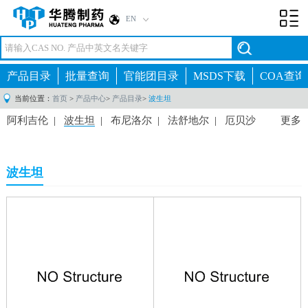
EN
Toggl
navig
产品目录
批量查询
官能团目录
MSDS下载
COA查询
当前位置：
首页
>
产品中心
>
产品目录
>
波生坦
阿利吉伦
|
波生坦
|
布尼洛尔
|
法舒地尔
|
厄贝沙
更多
坦
|
米诺地尔
|
奥扎格雷
|
赛乐西帕
|
替格瑞洛
|
莫
索尼定
|
波生坦