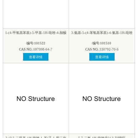
1-(4-甲氧基苯基)-5-甲基-1H-吡唑-4-羧酸
3-氨基-5-(4-苯氧基苯基)-4-氰基-1H-吡唑
编号:101522
编号:101510
CAS NO.:
187998-64-7
CAS NO.:
330792-70-6
查看详情
查看详情
2-(3,5-二甲基-1H-吡唑-1-基)乙-1-胺二盐
5,7-二氯-1H-吡唑并[4,3-D]嘧啶