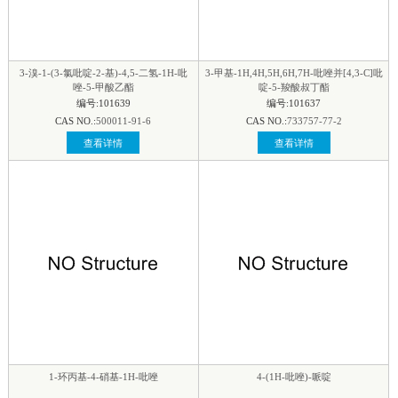
啉
|
喹喔啉
|
奎宁环
|
奎宁酮
|
螺环
|
四氢呋喃
|
四嗪
|
四唑
|
噻二唑
|
噻嗪
|
噻唑
|
噻唑啉
|
硫代
吗啉
|
噻吩
|
三嗪
|
三唑
|
3-溴-1-(3-氯吡啶-2-基)-4,5-二氢-1H-吡
3-甲基-1H,4H,5H,6H,7H-吡唑并[4,3-C]吡
唑-5-甲酸乙酯
啶-5-羧酸叔丁酯
编号:101639
编号:101637
CAS NO.:
500011-91-6
CAS NO.:
733757-77-2
查看详情
查看详情
1-环丙基-4-硝基-1H-吡唑
4-(1H-吡唑)-哌啶