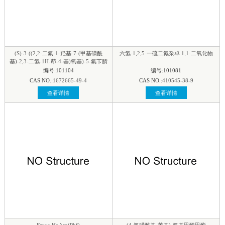
(S)-3-((2,2-二氟-1-羟基-7-(甲基磺酰
六氢-1,2,5-一硫二氮杂卓 1,1-二氧化物
基)-2,3-二氢-1H-茚-4-基)氧基)-5-氟苄腈
编号:101104
编号:101081
CAS NO.:
1672665-49-4
CAS NO.:
410545-38-9
查看详情
查看详情
Fmoc-HoArg(Pbf)
(4-氯磺酰基-苯基)-氨基甲酸甲酯