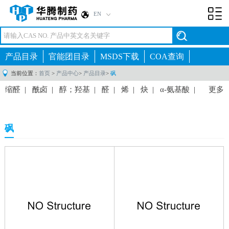
EN
Toggl
navig
产品目录
官能团目录
MSDS下载
COA查询
当前位置：
首页
>
产品中心
>
产品目录
>
砜
缩醛
|
酰卤
|
醇；羟基
|
醛
|
烯
|
炔
|
α-氨基酸
|
更多
酰胺
|
脒
|
胺;氨基
|
铵
|
叠氮化合物
|
偶氮化合
物
|
硼酸衍生物
|
硼酯
|
溴化物
|
酮
|
羧酸
|
羧酸
砜
酐
|
羧酸酰肼
|
氯化物
|
二硫化物
|
酯
|
醚
|
乙炔
基
|
氟化物
|
卤化物
|
肼
|
腙
|
羟肟酸
|
碘化物
|
异氰酸酯
|
异硫氰酸酯
|
异脲
|
内酰胺
|
内酯
|
腈;
氰
|
亚硝酸盐
|
硝基
|
亚硝基
|
肟
|
酚
|
磷化物
|
氧化膦
|
磷酸衍生物
|
丙烯基
|
丙炔基
|
硫化物
|
磺
胺；磺酰胺
|
砜
|
磺酸
|
巯基
|
硫脲
|
含锡化合
物
|
脲
|
乙烯基
|
硼
|