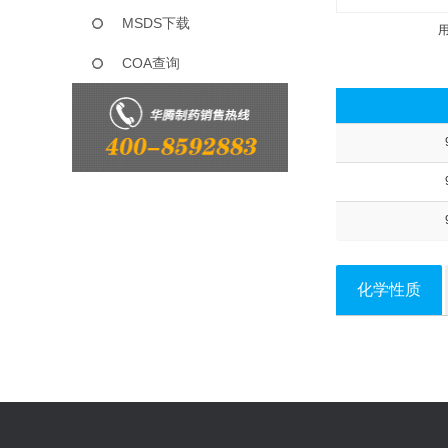
MSDS下载
COA查询
化学性质