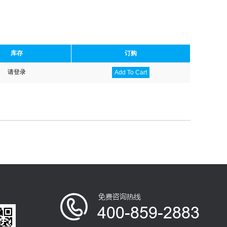
库存
订购
请登录
Add To Cart