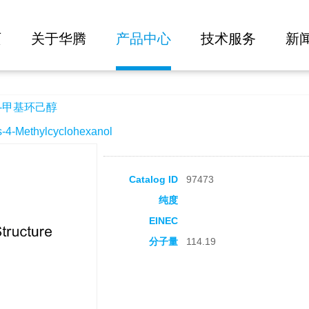
大批量询价
页
关于华腾
产品中心
技术服务
新
-甲基环己醇
-Methylcyclohexanol
Catalog ID
97473
纯度
EINEC
分子量
114.19