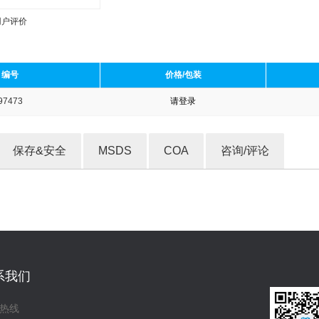
用户评价
编号
价格/包装
97473
请登录
收藏产品
保存&安全
MSDS
COA
咨询/评论
系我们
热线