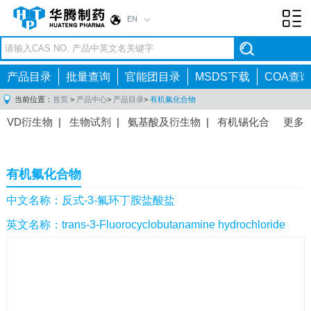
EN
Toggl
navig
产品目录
批量查询
官能团目录
MSDS下载
COA查询
当前位置：
首页
>
产品中心
>
产品目录
>
有机氟化合物
VD衍生物
|
生物试剂
|
氨基酸及衍生物
|
有机锡化合
更多
物
|
有机硼化合物
|
有机磷化合物
|
有机氟化合物
|
中间体
|
其他产品
|
抗肿瘤药物中间体
|
抗病毒药物中
有机氟化合物
间体
|
抗高血压药物中间体
|
抗糖尿病药物中间体
|
抗
感染药物中间体
|
肠胃药物中间体
|
镇痛麻醉药物中间
中文名称：反式-3-氟环丁胺盐酸盐
体
|
抗精神病药物中间体
|
抗炎药物中间体
|
精选原料
英文名称：trans-3-Fluorocyclobutanamine hydrochloride
药中间体
|
其他原料药中间体
|