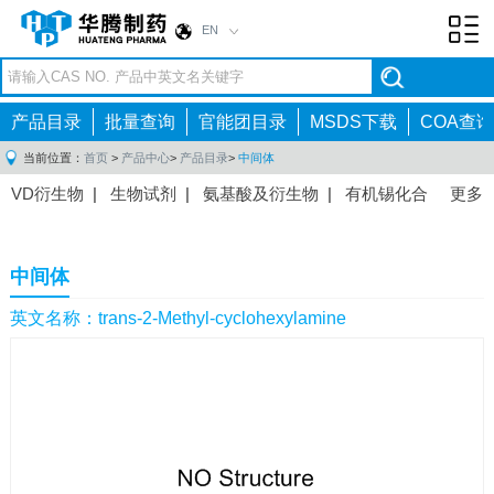
EN
Toggl
navig
产品目录
批量查询
官能团目录
MSDS下载
COA查询
当前位置：
首页
>
产品中心
>
产品目录
>
中间体
VD衍生物
|
生物试剂
|
氨基酸及衍生物
|
有机锡化合
更多
物
|
有机硼化合物
|
有机磷化合物
|
有机氟化合物
|
中间体
|
其他产品
|
抗肿瘤药物中间体
|
抗病毒药物中
中间体
间体
|
抗高血压药物中间体
|
抗糖尿病药物中间体
|
抗
感染药物中间体
|
肠胃药物中间体
|
镇痛麻醉药物中间
英文名称：trans-2-Methyl-cyclohexylamine
体
|
抗精神病药物中间体
|
抗炎药物中间体
|
精选原料
药中间体
|
其他原料药中间体
|