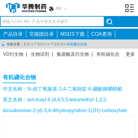
EN
Toggl
navig
产品目录
官能团目录
MSDS下载
COA查询
当前位置：
首页
>
产品中心
>
产品目录
>
有机硼化合物
VD衍生物
|
生物试剂
|
氨基酸及衍生物
|
有机锡化合
更多
物
|
有机硼化合物
|
有机磷化合物
|
有机氟化合物
|
中间体
|
其他产品
|
抗肿瘤药物中间体
|
抗病毒药物中
有机硼化合物
间体
|
抗高血压药物中间体
|
抗糖尿病药物中间体
|
抗
感染药物中间体
|
肠胃药物中间体
|
镇痛麻醉药物中间
中文名称：N-叔丁氧羰基-3,4-二氢吡啶-6-硼酸频哪醇酯
体
|
抗精神病药物中间体
|
抗炎药物中间体
|
精选原料
英文名称：tert-butyl 6-(4,4,5,5-tetramethyl-1,3,2-
药中间体
|
其他原料药中间体
|
dioxaborolan-2-yl)-3,4-dihydropyridine-1(2H)-carboxylate