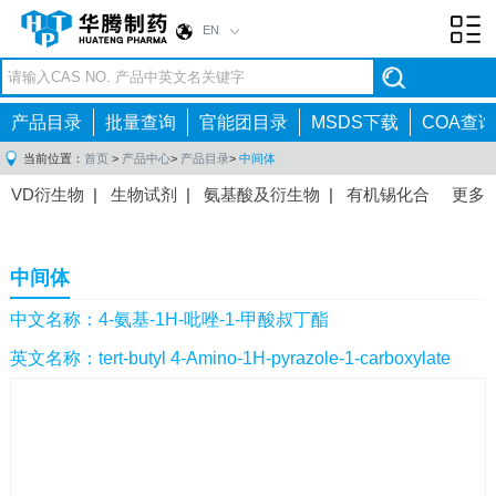
EN
Toggl
navig
产品目录
批量查询
官能团目录
MSDS下载
COA查询
当前位置：
首页
>
产品中心
>
产品目录
>
中间体
VD衍生物
|
生物试剂
|
氨基酸及衍生物
|
有机锡化合
更多
物
|
有机硼化合物
|
有机磷化合物
|
有机氟化合物
|
中间体
|
其他产品
|
抗肿瘤药物中间体
|
抗病毒药物中
中间体
间体
|
抗高血压药物中间体
|
抗糖尿病药物中间体
|
抗
感染药物中间体
|
肠胃药物中间体
|
镇痛麻醉药物中间
中文名称：4-氨基-1H-吡唑-1-甲酸叔丁酯
体
|
抗精神病药物中间体
|
抗炎药物中间体
|
精选原料
英文名称：tert-butyl 4-Amino-1H-pyrazole-1-carboxylate
药中间体
|
其他原料药中间体
|