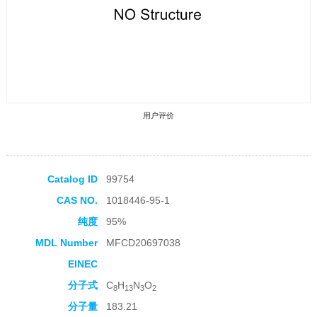
用户评价
Catalog ID
99754
CAS NO.
1018446-95-1
收藏产品
纯度
95%
MDL Number
MFCD20697038
EINEC
分子式
C
H
N
O
8
13
3
2
分子量
183.21