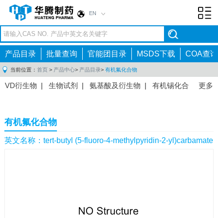
EN
Toggl
navig
产品目录
批量查询
官能团目录
MSDS下载
COA查询
当前位置：
首页
>
产品中心
>
产品目录
>
有机氟化合物
VD衍生物
|
生物试剂
|
氨基酸及衍生物
|
有机锡化合
更多
物
|
有机硼化合物
|
有机磷化合物
|
有机氟化合物
|
中间体
|
其他产品
|
抗肿瘤药物中间体
|
抗病毒药物中
有机氟化合物
间体
|
抗高血压药物中间体
|
抗糖尿病药物中间体
|
抗
感染药物中间体
|
肠胃药物中间体
|
镇痛麻醉药物中间
英文名称：tert-butyl (5-fluoro-4-methylpyridin-2-yl)carbamate
体
|
抗精神病药物中间体
|
抗炎药物中间体
|
精选原料
药中间体
|
其他原料药中间体
|