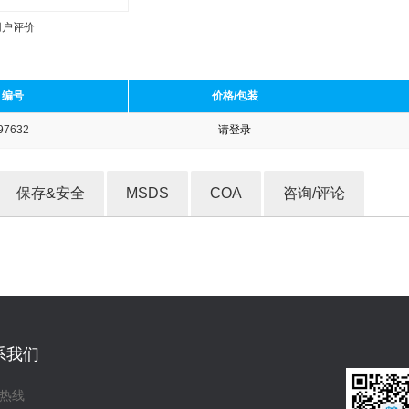
用户评价
编号
价格/包装
97632
请登录
收藏产品
保存&安全
MSDS
COA
咨询/评论
系我们
热线