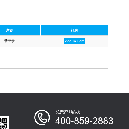
库存
订购
请登录
Add To Cart