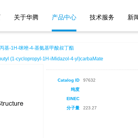
大批量询价
-4-基氨基甲酸叔丁酯
页
关于华腾
产品中心
技术服务
新
丙基-1H-咪唑-4-基氨基甲酸叔丁酯
l (1-cyclopropyl-1H-iMidazol-4-yl)carbaMate
Catalog ID
97632
纯度
EINEC
分子量
223.27