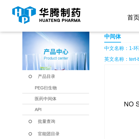
快捷导航栏 >>
化学试剂
生物试剂
PEG衍生物
当前位置：
首页
产品中心
产品目录
1-环丙基-1H-咪唑
首
中间体
中文名称：1-环
英文名称：tert-buty
产品目录
PEG衍生物
医药中间体
API
批量查询
官能团目录