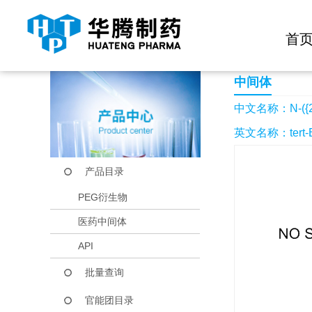
快捷导航栏 >>
化学试剂
生物试剂
PEG衍生物
当前位置：
首页
产品中心
产品目录
N-({2-氮杂螺[3.
首
中间体
中文名称：N-({
英文名称：tert-Buty
产品目录
PEG衍生物
医药中间体
API
批量查询
官能团目录