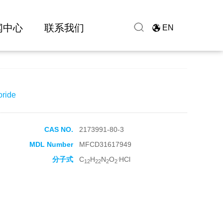
闻中心
联系我们
EN
oride
CAS NO.
2173991-80-3
MDL Number
MFCD31617949
.
分子式
C
H
N
O
HCl
12
22
2
2