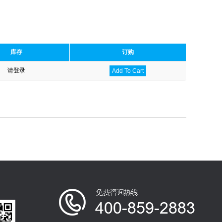
库存
订购
请登录
Add To Cart