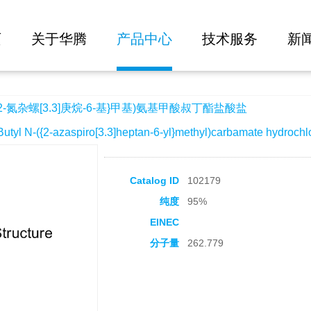
大批量询价
3]庚烷-6-基}甲基)氨基甲酸叔丁酯盐酸盐
页
关于华腾
产品中心
技术服务
新
2-氮杂螺[3.3]庚烷-6-基}甲基)氨基甲酸叔丁酯盐酸盐
l N-({2-azaspiro[3.3]heptan-6-yl}methyl)carbamate hydrochl
Catalog ID
102179
纯度
95%
EINEC
分子量
262.779