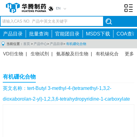
EN
Toggl
navig
产品目录
批量查询
官能团目录
MSDS下载
COA查询
当前位置：
首页
>
产品中心
>
产品目录
>
有机硼化合物
VD衍生物
|
生物试剂
|
氨基酸及衍生物
|
有机锡化合
更多
物
|
有机硼化合物
|
有机磷化合物
|
有机氟化合物
|
中间体
|
其他产品
|
抗肿瘤药物中间体
|
抗病毒药物中
有机硼化合物
间体
|
抗高血压药物中间体
|
抗糖尿病药物中间体
|
抗
感染药物中间体
|
肠胃药物中间体
|
镇痛麻醉药物中间
英文名称：tert-Butyl 3-methyl-4-(tetramethyl-1,3,2-
体
|
抗精神病药物中间体
|
抗炎药物中间体
|
精选原料
dioxaborolan-2-yl)-1,2,3,6-tetrahydropyridine-1-carboxylate
药中间体
|
其他原料药中间体
|