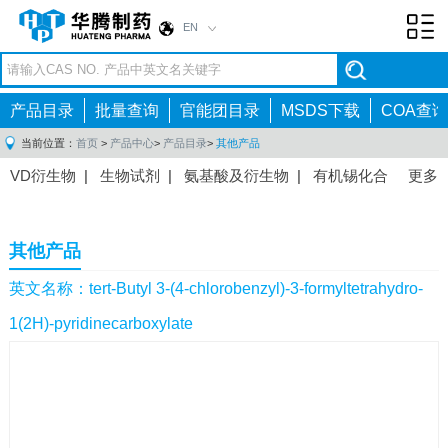
EN
Toggl
navig
产品目录
批量查询
官能团目录
MSDS下载
COA查询
当前位置：
首页
>
产品中心
>
产品目录
>
其他产品
VD衍生物
|
生物试剂
|
氨基酸及衍生物
|
有机锡化合
更多
物
|
有机硼化合物
|
有机磷化合物
|
有机氟化合物
|
中间体
|
其他产品
|
抗肿瘤药物中间体
|
抗病毒药物中
其他产品
间体
|
抗高血压药物中间体
|
抗糖尿病药物中间体
|
抗
感染药物中间体
|
肠胃药物中间体
|
镇痛麻醉药物中间
英文名称：tert-Butyl 3-(4-chlorobenzyl)-3-formyltetrahydro-
体
|
抗精神病药物中间体
|
抗炎药物中间体
|
精选原料
1(2H)-pyridinecarboxylate
药中间体
|
其他原料药中间体
|