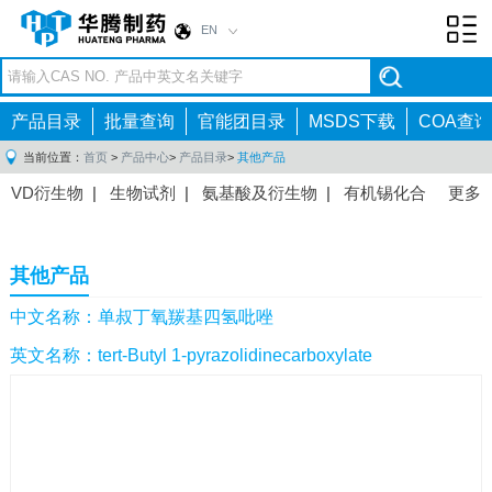
EN
Toggl
navig
产品目录
批量查询
官能团目录
MSDS下载
COA查询
当前位置：
首页
>
产品中心
>
产品目录
>
其他产品
VD衍生物
|
生物试剂
|
氨基酸及衍生物
|
有机锡化合
更多
物
|
有机硼化合物
|
有机磷化合物
|
有机氟化合物
|
中间体
|
其他产品
|
抗肿瘤药物中间体
|
抗病毒药物中
其他产品
间体
|
抗高血压药物中间体
|
抗糖尿病药物中间体
|
抗
感染药物中间体
|
肠胃药物中间体
|
镇痛麻醉药物中间
中文名称：单叔丁氧羰基四氢吡唑
体
|
抗精神病药物中间体
|
抗炎药物中间体
|
精选原料
英文名称：tert-Butyl 1-pyrazolidinecarboxylate
药中间体
|
其他原料药中间体
|