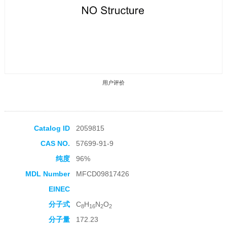
用户评价
Catalog ID
2059815
CAS NO.
57699-91-9
收藏产品
纯度
96%
MDL Number
MFCD09817426
EINEC
分子式
C
H
N
O
8
16
2
2
分子量
172.23