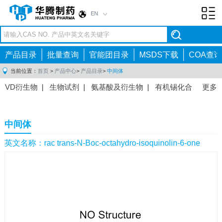
EN
Toggl
navig
产品目录
批量查询
官能团目录
MSDS下载
COA查询
当前位置：
首页
>
产品中心
>
产品目录
>
中间体
VD衍生物
|
生物试剂
|
氨基酸及衍生物
|
有机锡化合
更多
物
|
有机硼化合物
|
有机磷化合物
|
有机氟化合物
|
中间体
|
其他产品
|
抗肿瘤药物中间体
|
抗病毒药物中
中间体
间体
|
抗高血压药物中间体
|
抗糖尿病药物中间体
|
抗
感染药物中间体
|
肠胃药物中间体
|
镇痛麻醉药物中间
英文名称：rac trans-N-Boc-octahydro-isoquinolin-6-one
体
|
抗精神病药物中间体
|
抗炎药物中间体
|
精选原料
药中间体
|
其他原料药中间体
|