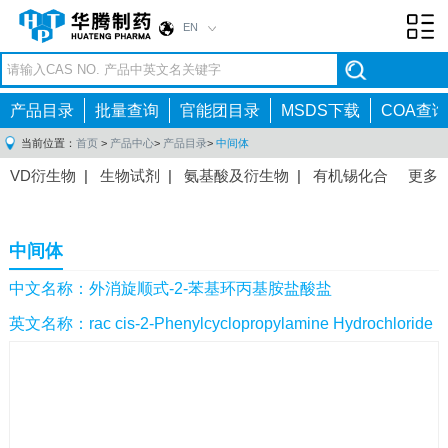
EN
Toggl
navig
产品目录
批量查询
官能团目录
MSDS下载
COA查询
当前位置：
首页
>
产品中心
>
产品目录
>
中间体
VD衍生物
|
生物试剂
|
氨基酸及衍生物
|
有机锡化合
更多
物
|
有机硼化合物
|
有机磷化合物
|
有机氟化合物
|
中间体
|
其他产品
|
抗肿瘤药物中间体
|
抗病毒药物中
中间体
间体
|
抗高血压药物中间体
|
抗糖尿病药物中间体
|
抗
感染药物中间体
|
肠胃药物中间体
|
镇痛麻醉药物中间
中文名称：外消旋顺式-2-苯基环丙基胺盐酸盐
体
|
抗精神病药物中间体
|
抗炎药物中间体
|
精选原料
英文名称：rac cis-2-Phenylcyclopropylamine Hydrochloride
药中间体
|
其他原料药中间体
|