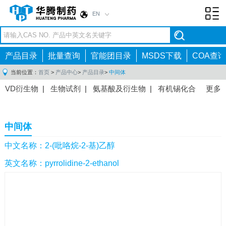
EN
Toggl
navig
产品目录
批量查询
官能团目录
MSDS下载
COA查询
当前位置：
首页
>
产品中心
>
产品目录
>
中间体
VD衍生物
|
生物试剂
|
氨基酸及衍生物
|
有机锡化合
更多
物
|
有机硼化合物
|
有机磷化合物
|
有机氟化合物
|
中间体
|
其他产品
|
抗肿瘤药物中间体
|
抗病毒药物中
中间体
间体
|
抗高血压药物中间体
|
抗糖尿病药物中间体
|
抗
感染药物中间体
|
肠胃药物中间体
|
镇痛麻醉药物中间
中文名称：2-(吡咯烷-2-基)乙醇
体
|
抗精神病药物中间体
|
抗炎药物中间体
|
精选原料
英文名称：pyrrolidine-2-ethanol
药中间体
|
其他原料药中间体
|