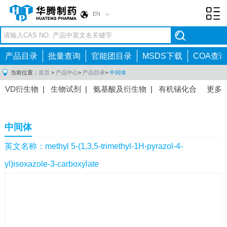
EN
Toggl
navig
产品目录
批量查询
官能团目录
MSDS下载
COA查询
当前位置：
首页
>
产品中心
>
产品目录
>
中间体
VD衍生物
|
生物试剂
|
氨基酸及衍生物
|
有机锡化合
更多
物
|
有机硼化合物
|
有机磷化合物
|
有机氟化合物
|
中间体
|
其他产品
|
抗肿瘤药物中间体
|
抗病毒药物中
中间体
间体
|
抗高血压药物中间体
|
抗糖尿病药物中间体
|
抗
感染药物中间体
|
肠胃药物中间体
|
镇痛麻醉药物中间
英文名称：methyl 5-(1,3,5-trimethyl-1H-pyrazol-4-
体
|
抗精神病药物中间体
|
抗炎药物中间体
|
精选原料
yl)isoxazole-3-carboxylate
药中间体
|
其他原料药中间体
|