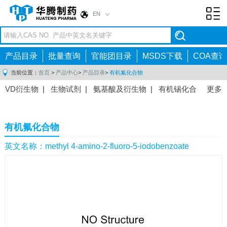
EN
Toggl
navig
产品目录
批量查询
官能团目录
MSDS下载
COA查询
当前位置：
首页
>
产品中心
>
产品目录
>
有机氟化合物
VD衍生物
|
生物试剂
|
氨基酸及衍生物
|
有机锡化合
更多
物
|
有机硼化合物
|
有机磷化合物
|
有机氟化合物
|
中间体
|
其他产品
|
抗肿瘤药物中间体
|
抗病毒药物中
有机氟化合物
间体
|
抗高血压药物中间体
|
抗糖尿病药物中间体
|
抗
感染药物中间体
|
肠胃药物中间体
|
镇痛麻醉药物中间
英文名称：methyl 4-amino-2-fluoro-5-iodobenzoate
体
|
抗精神病药物中间体
|
抗炎药物中间体
|
精选原料
药中间体
|
其他原料药中间体
|