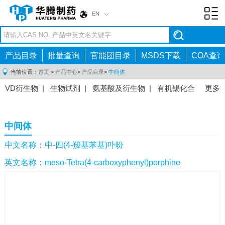
EN
Toggl
navig
产品目录
批量查询
官能团目录
MSDS下载
COA查询
当前位置：
首页
>
产品中心
>
产品目录
>
中间体
VD衍生物
|
生物试剂
|
氨基酸及衍生物
|
有机锡化合
更多
物
|
有机硼化合物
|
有机磷化合物
|
有机氟化合物
|
中间体
|
其他产品
|
抗肿瘤药物中间体
|
抗病毒药物中
中间体
间体
|
抗高血压药物中间体
|
抗糖尿病药物中间体
|
抗
感染药物中间体
|
肠胃药物中间体
|
镇痛麻醉药物中间
中文名称：中-四(4-羧基苯基)卟吩
体
|
抗精神病药物中间体
|
抗炎药物中间体
|
精选原料
英文名称：meso-Tetra(4-carboxyphenyl)porphine
药中间体
|
其他原料药中间体
|