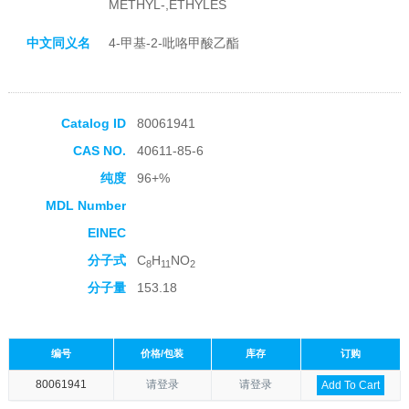
METHYL-,ETHYLES
中文同义名
4-甲基-2-吡咯甲酸乙酯
Catalog ID
80061941
CAS NO.
40611-85-6
纯度
96+%
MDL Number
EINEC
分子式
C
H
NO
8
11
2
分子量
153.18
编号
价格/包装
库存
订购
80061941
请登录
请登录
Add To Cart