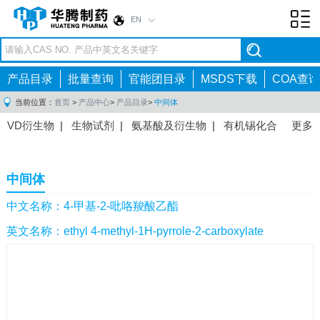
EN
Toggl
navig
产品目录
批量查询
官能团目录
MSDS下载
COA查询
当前位置：
首页
>
产品中心
>
产品目录
>
中间体
VD衍生物
|
生物试剂
|
氨基酸及衍生物
|
有机锡化合
更多
物
|
有机硼化合物
|
有机磷化合物
|
有机氟化合物
|
中间体
|
其他产品
|
抗肿瘤药物中间体
|
抗病毒药物中
中间体
间体
|
抗高血压药物中间体
|
抗糖尿病药物中间体
|
抗
感染药物中间体
|
肠胃药物中间体
|
镇痛麻醉药物中间
中文名称：4-甲基-2-吡咯羧酸乙酯
体
|
抗精神病药物中间体
|
抗炎药物中间体
|
精选原料
英文名称：ethyl 4-methyl-1H-pyrrole-2-carboxylate
药中间体
|
其他原料药中间体
|