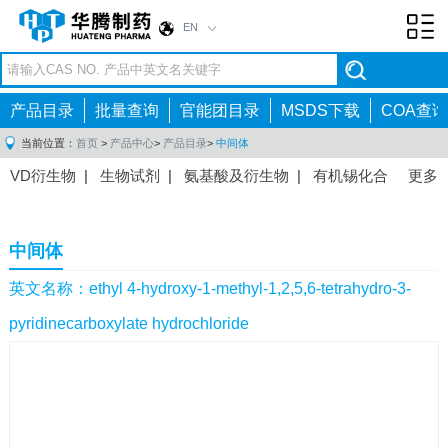
EN
Toggl
navig
产品目录
批量查询
官能团目录
MSDS下载
COA查询
当前位置：
首页
>
产品中心
>
产品目录
>
中间体
VD衍生物
|
生物试剂
|
氨基酸及衍生物
|
有机锡化合
更多
物
|
有机硼化合物
|
有机磷化合物
|
有机氟化合物
|
中间体
|
其他产品
|
抗肿瘤药物中间体
|
抗病毒药物中
中间体
间体
|
抗高血压药物中间体
|
抗糖尿病药物中间体
|
抗
感染药物中间体
|
肠胃药物中间体
|
镇痛麻醉药物中间
英文名称：ethyl 4-hydroxy-1-methyl-1,2,5,6-tetrahydro-3-
体
|
抗精神病药物中间体
|
抗炎药物中间体
|
精选原料
pyridinecarboxylate hydrochloride
药中间体
|
其他原料药中间体
|