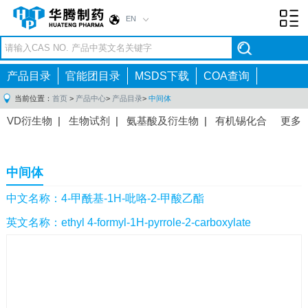
EN
Toggl
navig
产品目录
官能团目录
MSDS下载
COA查询
当前位置：
首页
>
产品中心
>
产品目录
>
中间体
VD衍生物
|
生物试剂
|
氨基酸及衍生物
|
有机锡化合
更多
物
|
有机硼化合物
|
有机磷化合物
|
有机氟化合物
|
中间体
|
其他产品
|
抗肿瘤药物中间体
|
抗病毒药物中
中间体
间体
|
抗高血压药物中间体
|
抗糖尿病药物中间体
|
抗
感染药物中间体
|
肠胃药物中间体
|
镇痛麻醉药物中间
中文名称：4-甲酰基-1H-吡咯-2-甲酸乙酯
体
|
抗精神病药物中间体
|
抗炎药物中间体
|
精选原料
英文名称：ethyl 4-formyl-1H-pyrrole-2-carboxylate
药中间体
|
其他原料药中间体
|