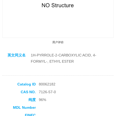
用户评价
英文同义名
1H-PYRROLE-2-CARBOXYLIC ACID, 4-
FORMYL-, ETHYL ESTER
收藏产品
Catalog ID
80062182
CAS NO.
7126-57-0
纯度
96%
MDL Number
EINEC