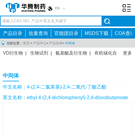
EN
Toggl
navig
产品目录
批量查询
官能团目录
MSDS下载
COA查询
当前位置：
首页
>
产品中心
>
产品目录
>
中间体
VD衍生物
|
生物试剂
|
氨基酸及衍生物
|
有机锡化合
更多
物
|
有机硼化合物
|
有机磷化合物
|
有机氟化合物
|
中间体
|
其他产品
|
抗肿瘤药物中间体
|
抗病毒药物中
中间体
间体
|
抗高血压药物中间体
|
抗糖尿病药物中间体
|
抗
感染药物中间体
|
肠胃药物中间体
|
镇痛麻醉药物中间
中文名称：4-(2,4-二氯苯基)-2,4-二氧代-丁酸乙酯
体
|
抗精神病药物中间体
|
抗炎药物中间体
|
精选原料
英文名称：ethyl 4-(2,4-dichlorophenyl)-2,4-dioxobutanoate
药中间体
|
其他原料药中间体
|