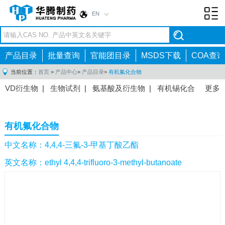
EN
Toggl
navig
产品目录
批量查询
官能团目录
MSDS下载
COA查询
当前位置：
首页
>
产品中心
>
产品目录
>
有机氟化合物
VD衍生物
|
生物试剂
|
氨基酸及衍生物
|
有机锡化合
更多
物
|
有机硼化合物
|
有机磷化合物
|
有机氟化合物
|
中间体
|
其他产品
|
抗肿瘤药物中间体
|
抗病毒药物中
有机氟化合物
间体
|
抗高血压药物中间体
|
抗糖尿病药物中间体
|
抗
感染药物中间体
|
肠胃药物中间体
|
镇痛麻醉药物中间
中文名称：4,4,4-三氟-3-甲基丁酸乙酯
体
|
抗精神病药物中间体
|
抗炎药物中间体
|
精选原料
英文名称：ethyl 4,4,4-trifluoro-3-methyl-butanoate
药中间体
|
其他原料药中间体
|