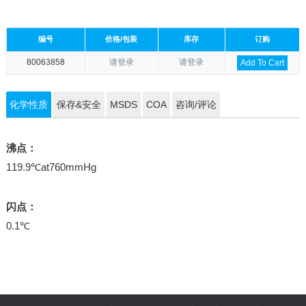
编号
价格/包装
库存
订购
80063858
请登录
请登录
Add To Cart
化学性质
保存&安全
MSDS
COA
咨询/评论
沸点：
119.9℃at760mmHg
闪点：
0.1℃