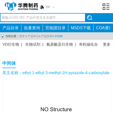
EN
Toggl
navig
产品目录
批量查询
官能团目录
MSDS下载
COA查询
当前位置：
首页
>
产品中心
>
产品目录
>
中间体
VD衍生物
|
生物试剂
|
氨基酸及衍生物
|
有机锡化合
更多
物
|
有机硼化合物
|
有机磷化合物
|
有机氟化合物
|
中间体
|
其他产品
|
抗肿瘤药物中间体
|
抗病毒药物中
中间体
间体
|
抗高血压药物中间体
|
抗糖尿病药物中间体
|
抗
感染药物中间体
|
肠胃药物中间体
|
镇痛麻醉药物中间
英文名称：ethyl 1-ethyl-3-methyl-1H-pyrazole-4-carboxylate
体
|
抗精神病药物中间体
|
抗炎药物中间体
|
精选原料
药中间体
|
其他原料药中间体
|