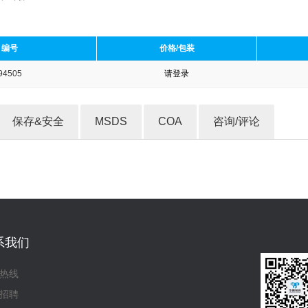
编号
价格/包装
94505
请登录
收藏产品
保存&安全
MSDS
COA
咨询/评论
系我们
热线
招聘