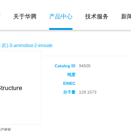
大批量询价
t-2-enoate
页
关于华腾
产品中心
技术服务
新
)-3-aminobut-2-enoate
Catalog ID
94505
纯度
EINEC
分子量
129.1573
用户评价