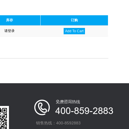
库存
订购
请登录
Add To Cart
销售热线：400-8592883