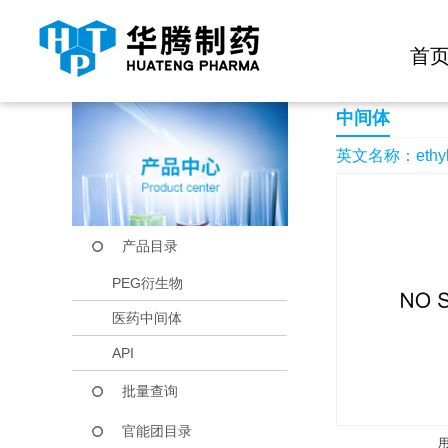
快捷导航栏 >>
化学试剂
生物试剂
PEG衍生物
当前位置：
首页
产品中心
产品目录
ethyl (E)-3-aminobu
首
中间体
英文名称：ethyl (E
产品目录
PEG衍生物
医药中间体
API
批量查询
官能团目录