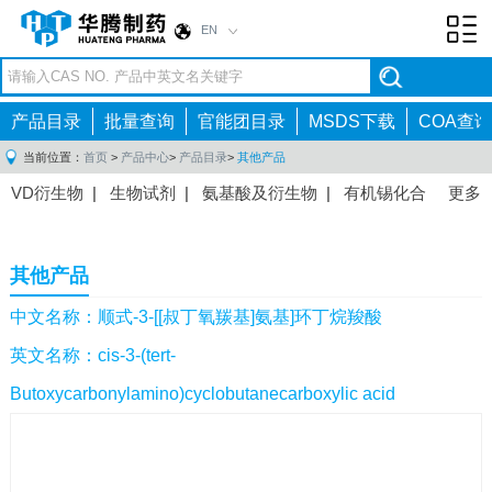
EN
Toggl
navig
产品目录
批量查询
官能团目录
MSDS下载
COA查询
当前位置：
首页
>
产品中心
>
产品目录
>
其他产品
VD衍生物
|
生物试剂
|
氨基酸及衍生物
|
有机锡化合
更多
物
|
有机硼化合物
|
有机磷化合物
|
有机氟化合物
|
中间体
|
其他产品
|
抗肿瘤药物中间体
|
抗病毒药物中
其他产品
间体
|
抗高血压药物中间体
|
抗糖尿病药物中间体
|
抗
感染药物中间体
|
肠胃药物中间体
|
镇痛麻醉药物中间
中文名称：顺式-3-[[叔丁氧羰基]氨基]环丁烷羧酸
体
|
抗精神病药物中间体
|
抗炎药物中间体
|
精选原料
英文名称：cis-3-(tert-
药中间体
|
其他原料药中间体
|
Butoxycarbonylamino)cyclobutanecarboxylic acid