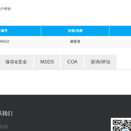
用户评价
编号
价格/包装
96632
请登录
收藏产品
保存&安全
MSDS
COA
咨询/评论
系我们
热线