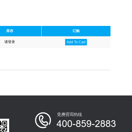
库存
订购
请登录
Add To Cart