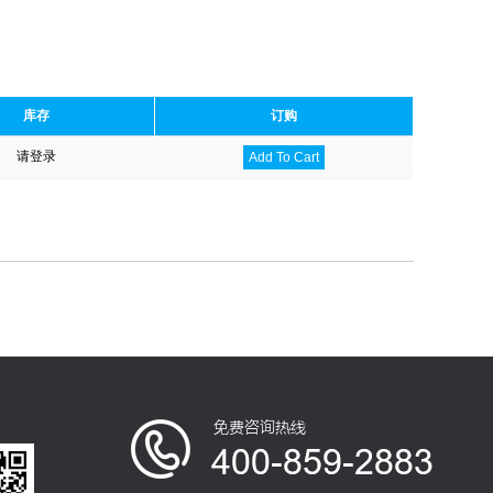
库存
订购
请登录
Add To Cart