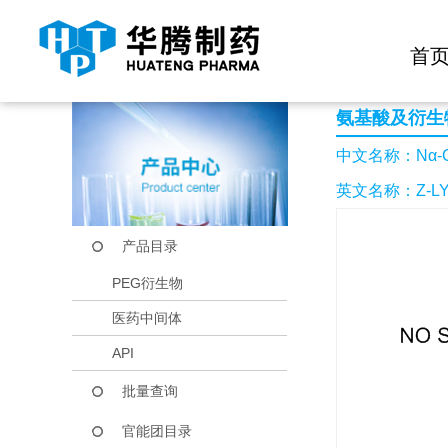
快捷导航栏 >>
化学试剂
生物试剂
PEG衍生物
当前位置：
首页
产品中心
产品目录
Nα-CBZ-Nε-BOC-
首
氨基酸及衍生
中文名称：Nα-C
英文名称：Z-LYS
产品目录
PEG衍生物
医药中间体
API
批量查询
官能团目录