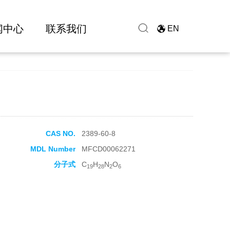
闻中心
联系我们
EN
CAS NO.
2389-60-8
MDL Number
MFCD00062271
分子式
C
H
N
O
19
28
2
6