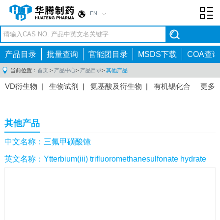
EN
Toggl
navig
产品目录
批量查询
官能团目录
MSDS下载
COA查询
当前位置：
首页
>
产品中心
>
产品目录
>
其他产品
VD衍生物
|
生物试剂
|
氨基酸及衍生物
|
有机锡化合
更多
物
|
有机硼化合物
|
有机磷化合物
|
有机氟化合物
|
中间体
|
其他产品
|
抗肿瘤药物中间体
|
抗病毒药物中
其他产品
间体
|
抗高血压药物中间体
|
抗糖尿病药物中间体
|
抗
感染药物中间体
|
肠胃药物中间体
|
镇痛麻醉药物中间
中文名称：三氟甲磺酸镱
体
|
抗精神病药物中间体
|
抗炎药物中间体
|
精选原料
英文名称：Ytterbium(iii) trifluoromethanesulfonate hydrate
药中间体
|
其他原料药中间体
|