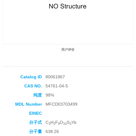
用户评价
Catalog ID
80061867
CAS NO.
54761-04-5
收藏产品
纯度
98%
MDL Number
MFCD03703499
EINEC
分子式
C
H
F
O
S
Yb
3
2
9
10
3
分子量
638.26