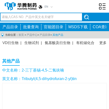
EN
Toggl
navig
产品目录
批量查询
官能团目录
MSDS下载
COA查询
当前位置：
首页
>
产品中心
>
产品目录
>
其他产品
VD衍生物
|
生物试剂
|
氨基酸及衍生物
|
有机锡化合
更多
物
|
有机硼化合物
|
有机磷化合物
|
有机氟化合物
|
中间体
|
其他产品
|
抗肿瘤药物中间体
|
抗病毒药物中
其他产品
间体
|
抗高血压药物中间体
|
抗糖尿病药物中间体
|
抗
感染药物中间体
|
肠胃药物中间体
|
镇痛麻醉药物中间
中文名称：2-三丁基锡-4,5-二氢呋喃
体
|
抗精神病药物中间体
|
抗炎药物中间体
|
精选原料
英文名称：Tributyl(4,5-dihydrofuran-2-yl)tin
药中间体
|
其他原料药中间体
|