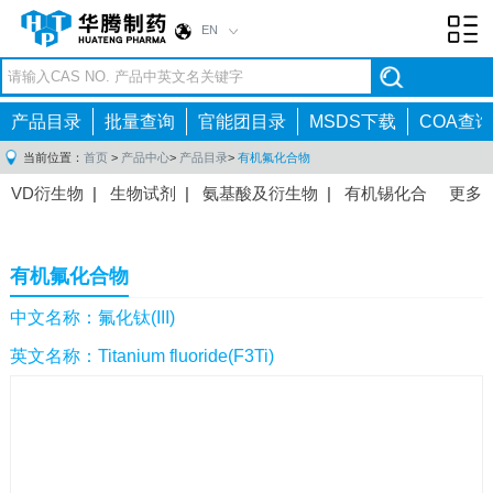
EN
Toggl
navig
产品目录
批量查询
官能团目录
MSDS下载
COA查询
当前位置：
首页
>
产品中心
>
产品目录
>
有机氟化合物
VD衍生物
|
生物试剂
|
氨基酸及衍生物
|
有机锡化合
更多
物
|
有机硼化合物
|
有机磷化合物
|
有机氟化合物
|
中间体
|
其他产品
|
抗肿瘤药物中间体
|
抗病毒药物中
有机氟化合物
间体
|
抗高血压药物中间体
|
抗糖尿病药物中间体
|
抗
感染药物中间体
|
肠胃药物中间体
|
镇痛麻醉药物中间
中文名称：氟化钛(III)
体
|
抗精神病药物中间体
|
抗炎药物中间体
|
精选原料
英文名称：Titanium fluoride(F3Ti)
药中间体
|
其他原料药中间体
|