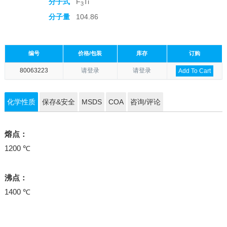
分子式
F
Ti
3
分子量
104.86
编号
价格/包装
库存
订购
80063223
请登录
请登录
Add To Cart
化学性质
保存&安全
MSDS
COA
咨询/评论
熔点：
1200 ℃
沸点：
1400 ℃