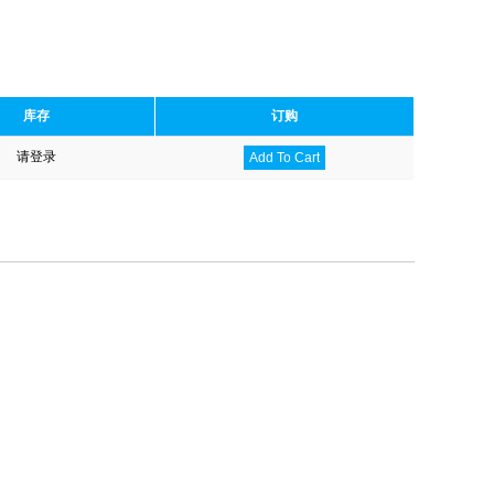
库存
订购
请登录
Add To Cart