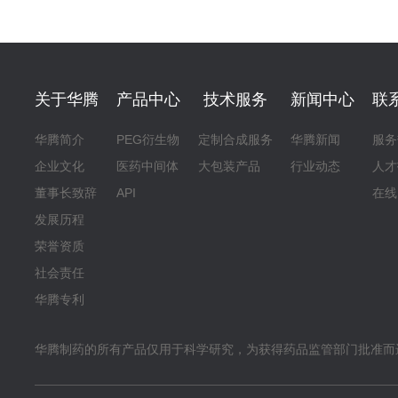
关于华腾
产品中心
技术服务
新闻中心
联
华腾简介
PEG衍生物
定制合成服务
华腾新闻
服务
企业文化
医药中间体
大包装产品
行业动态
人才
董事长致辞
API
在线
发展历程
荣誉资质
社会责任
华腾专利
华腾制药的所有产品仅用于科学研究，为获得药品监管部门批准而