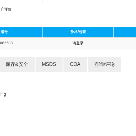
用户评价
编号
价格/包装
063588
请登录
收藏产品
保存&安全
MSDS
COA
咨询/评论
mHg