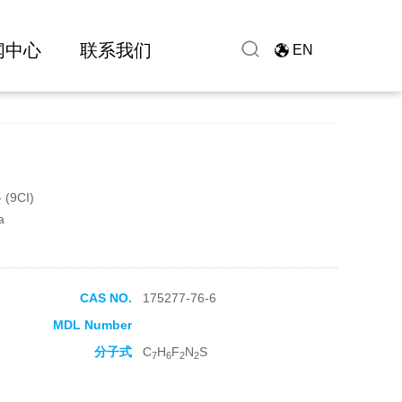
闻中心
联系我们
EN
- (9CI)
a
CAS NO.
175277-76-6
MDL Number
分子式
C
H
F
N
S
7
6
2
2