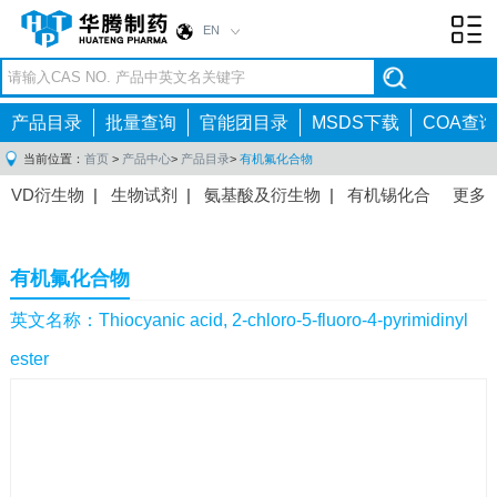
EN
Toggl
navig
产品目录
批量查询
官能团目录
MSDS下载
COA查询
当前位置：
首页
>
产品中心
>
产品目录
>
有机氟化合物
VD衍生物
|
生物试剂
|
氨基酸及衍生物
|
有机锡化合
更多
物
|
有机硼化合物
|
有机磷化合物
|
有机氟化合物
|
中间体
|
其他产品
|
抗肿瘤药物中间体
|
抗病毒药物中
有机氟化合物
间体
|
抗高血压药物中间体
|
抗糖尿病药物中间体
|
抗
感染药物中间体
|
肠胃药物中间体
|
镇痛麻醉药物中间
英文名称：Thiocyanic acid, 2-chloro-5-fluoro-4-pyrimidinyl
体
|
抗精神病药物中间体
|
抗炎药物中间体
|
精选原料
ester
药中间体
|
其他原料药中间体
|