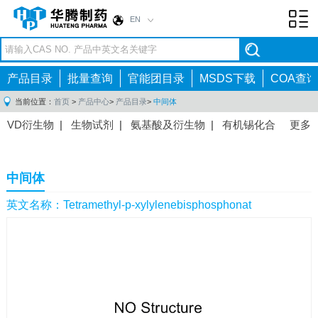
EN
Toggl
navig
产品目录
批量查询
官能团目录
MSDS下载
COA查询
当前位置：
首页
>
产品中心
>
产品目录
>
中间体
VD衍生物
|
生物试剂
|
氨基酸及衍生物
|
有机锡化合
更多
物
|
有机硼化合物
|
有机磷化合物
|
有机氟化合物
|
中间体
|
其他产品
|
抗肿瘤药物中间体
|
抗病毒药物中
中间体
间体
|
抗高血压药物中间体
|
抗糖尿病药物中间体
|
抗
感染药物中间体
|
肠胃药物中间体
|
镇痛麻醉药物中间
英文名称：Tetramethyl-p-xylylenebisphosphonat
体
|
抗精神病药物中间体
|
抗炎药物中间体
|
精选原料
药中间体
|
其他原料药中间体
|