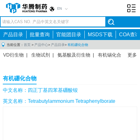
EN
Toggl
navig
产品目录
批量查询
官能团目录
MSDS下载
COA查询
当前位置：
首页
>
产品中心
>
产品目录
>
有机硼化合物
VD衍生物
|
生物试剂
|
氨基酸及衍生物
|
有机锡化合
更多
物
|
有机硼化合物
|
有机磷化合物
|
有机氟化合物
|
中间体
|
其他产品
|
抗肿瘤药物中间体
|
抗病毒药物中
有机硼化合物
间体
|
抗高血压药物中间体
|
抗糖尿病药物中间体
|
抗
感染药物中间体
|
肠胃药物中间体
|
镇痛麻醉药物中间
中文名称：四正丁基四苯基硼酸铵
体
|
抗精神病药物中间体
|
抗炎药物中间体
|
精选原料
英文名称：Tetrabutylammonium Tetraphenylborate
药中间体
|
其他原料药中间体
|