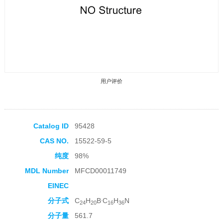
用户评价
Catalog ID
95428
CAS NO.
15522-59-5
收藏产品
纯度
98%
MDL Number
MFCD00011749
EINEC
.
分子式
C
H
B
C
H
N
24
20
16
36
分子量
561.7