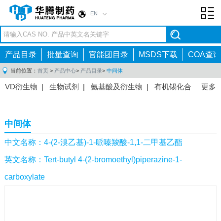
EN
Toggl
navig
产品目录
批量查询
官能团目录
MSDS下载
COA查询
当前位置：
首页
>
产品中心
>
产品目录
>
中间体
VD衍生物
|
生物试剂
|
氨基酸及衍生物
|
有机锡化合
更多
物
|
有机硼化合物
|
有机磷化合物
|
有机氟化合物
|
中间体
|
其他产品
|
抗肿瘤药物中间体
|
抗病毒药物中
中间体
间体
|
抗高血压药物中间体
|
抗糖尿病药物中间体
|
抗
感染药物中间体
|
肠胃药物中间体
|
镇痛麻醉药物中间
中文名称：4-(2-溴乙基)-1-哌嗪羧酸-1,1-二甲基乙酯
体
|
抗精神病药物中间体
|
抗炎药物中间体
|
精选原料
英文名称：Tert-butyl 4-(2-bromoethyl)piperazine-1-
药中间体
|
其他原料药中间体
|
carboxylate