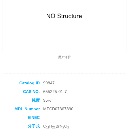
用户评价
Catalog ID
99847
CAS NO.
655225-01-7
收藏产品
纯度
95%
MDL Number
MFCD07367890
EINEC
分子式
C
H
BrN
O
11
21
2
2