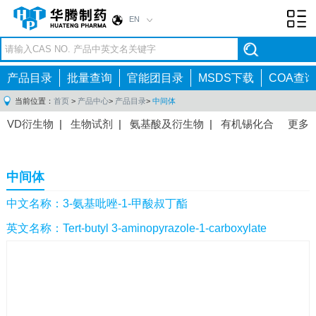
EN
Toggl
navig
产品目录
批量查询
官能团目录
MSDS下载
COA查询
当前位置：
首页
>
产品中心
>
产品目录
>
中间体
VD衍生物
|
生物试剂
|
氨基酸及衍生物
|
有机锡化合
更多
物
|
有机硼化合物
|
有机磷化合物
|
有机氟化合物
|
中间体
|
其他产品
|
抗肿瘤药物中间体
|
抗病毒药物中
中间体
间体
|
抗高血压药物中间体
|
抗糖尿病药物中间体
|
抗
感染药物中间体
|
肠胃药物中间体
|
镇痛麻醉药物中间
中文名称：3-氨基吡唑-1-甲酸叔丁酯
体
|
抗精神病药物中间体
|
抗炎药物中间体
|
精选原料
英文名称：Tert-butyl 3-aminopyrazole-1-carboxylate
药中间体
|
其他原料药中间体
|