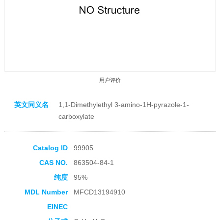
用户评价
英文同义名
1,1-Dimethylethyl 3-amino-1H-pyrazole-1-
carboxylate
Catalog ID
99905
收藏产品
CAS NO.
863504-84-1
纯度
95%
MDL Number
MFCD13194910
EINEC