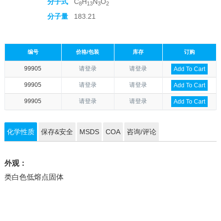
分子式
C
H
N
O
8
13
3
2
分子量
183.21
编号
价格/包装
库存
订购
99905
请登录
请登录
Add To Cart
99905
请登录
请登录
Add To Cart
99905
请登录
请登录
Add To Cart
化学性质
保存&安全
MSDS
COA
咨询/评论
外观：
类白色低熔点固体