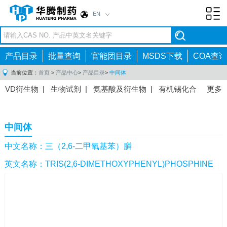
EN
Toggl
navig
产品目录
批量查询
官能团目录
MSDS下载
COA查询
当前位置：
首页
>
产品中心
>
产品目录
>
中间体
VD衍生物
|
生物试剂
|
氨基酸及衍生物
|
有机锡化合
更多
物
|
有机硼化合物
|
有机磷化合物
|
有机氟化合物
|
中间体
|
其他产品
|
抗肿瘤药物中间体
|
抗病毒药物中
中间体
间体
|
抗高血压药物中间体
|
抗糖尿病药物中间体
|
抗
感染药物中间体
|
肠胃药物中间体
|
镇痛麻醉药物中间
中文名称：三（2,6-二甲氧基苯）膦
体
|
抗精神病药物中间体
|
抗炎药物中间体
|
精选原料
英文名称：TRIS(2,6-DIMETHOXYPHENYL)PHOSPHINE
药中间体
|
其他原料药中间体
|