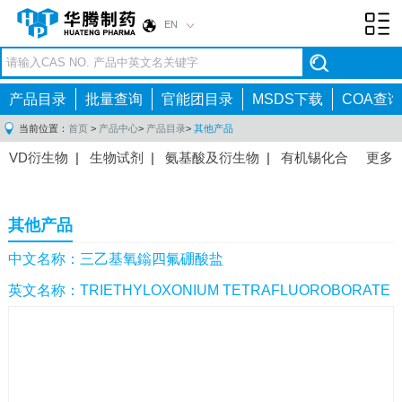
EN
Toggl
navig
产品目录
批量查询
官能团目录
MSDS下载
COA查询
当前位置：
首页
>
产品中心
>
产品目录
>
其他产品
VD衍生物
|
生物试剂
|
氨基酸及衍生物
|
有机锡化合
更多
物
|
有机硼化合物
|
有机磷化合物
|
有机氟化合物
|
中间体
|
其他产品
|
抗肿瘤药物中间体
|
抗病毒药物中
其他产品
间体
|
抗高血压药物中间体
|
抗糖尿病药物中间体
|
抗
感染药物中间体
|
肠胃药物中间体
|
镇痛麻醉药物中间
中文名称：三乙基氧鎓四氟硼酸盐
体
|
抗精神病药物中间体
|
抗炎药物中间体
|
精选原料
英文名称：TRIETHYLOXONIUM TETRAFLUOROBORATE
药中间体
|
其他原料药中间体
|