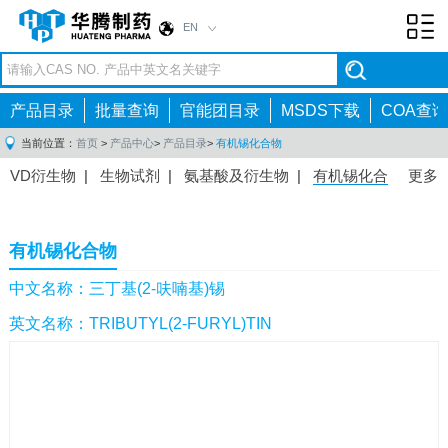
EN
Toggl
navig
产品目录
批量查询
官能团目录
MSDS下载
COA查询
当前位置：
首页
>
产品中心
>
产品目录
>
有机锡化合物
VD衍生物
|
生物试剂
|
氨基酸及衍生物
|
有机锡化合
更多
物
|
有机硼化合物
|
有机磷化合物
|
有机氟化合物
|
中间体
|
其他产品
|
抗肿瘤药物中间体
|
抗病毒药物中
有机锡化合物
间体
|
抗高血压药物中间体
|
抗糖尿病药物中间体
|
抗
感染药物中间体
|
肠胃药物中间体
|
镇痛麻醉药物中间
中文名称：三丁基(2-呋喃基)锡
体
|
抗精神病药物中间体
|
抗炎药物中间体
|
精选原料
英文名称：TRIBUTYL(2-FURYL)TIN
药中间体
|
其他原料药中间体
|