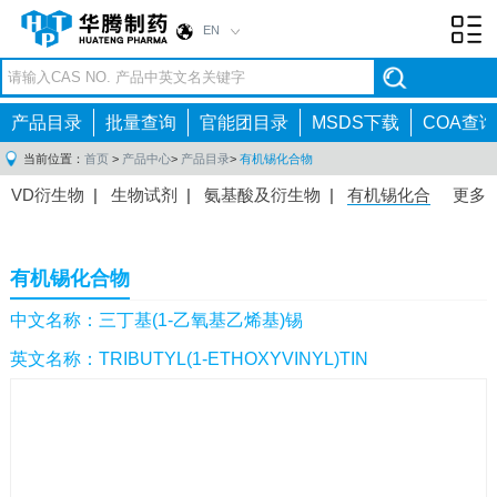
EN
Toggl
navig
产品目录
批量查询
官能团目录
MSDS下载
COA查询
当前位置：
首页
>
产品中心
>
产品目录
>
有机锡化合物
VD衍生物
|
生物试剂
|
氨基酸及衍生物
|
有机锡化合
更多
物
|
有机硼化合物
|
有机磷化合物
|
有机氟化合物
|
中间体
|
其他产品
|
抗肿瘤药物中间体
|
抗病毒药物中
有机锡化合物
间体
|
抗高血压药物中间体
|
抗糖尿病药物中间体
|
抗
感染药物中间体
|
肠胃药物中间体
|
镇痛麻醉药物中间
中文名称：三丁基(1-乙氧基乙烯基)锡
体
|
抗精神病药物中间体
|
抗炎药物中间体
|
精选原料
英文名称：TRIBUTYL(1-ETHOXYVINYL)TIN
药中间体
|
其他原料药中间体
|