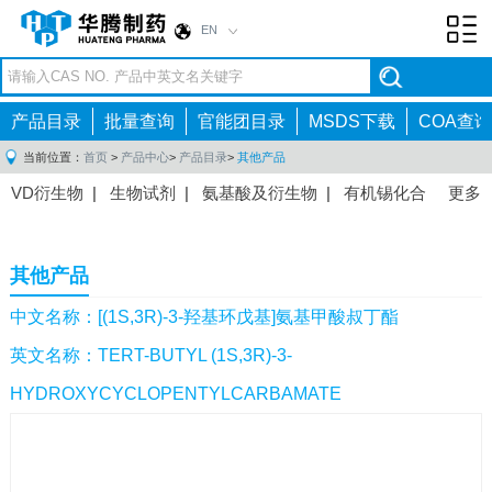
EN
Toggl
navig
产品目录
批量查询
官能团目录
MSDS下载
COA查询
当前位置：
首页
>
产品中心
>
产品目录
>
其他产品
VD衍生物
|
生物试剂
|
氨基酸及衍生物
|
有机锡化合
更多
物
|
有机硼化合物
|
有机磷化合物
|
有机氟化合物
|
中间体
|
其他产品
|
抗肿瘤药物中间体
|
抗病毒药物中
其他产品
间体
|
抗高血压药物中间体
|
抗糖尿病药物中间体
|
抗
感染药物中间体
|
肠胃药物中间体
|
镇痛麻醉药物中间
中文名称：[(1S,3R)-3-羟基环戊基]氨基甲酸叔丁酯
体
|
抗精神病药物中间体
|
抗炎药物中间体
|
精选原料
英文名称：TERT-BUTYL (1S,3R)-3-
药中间体
|
其他原料药中间体
|
HYDROXYCYCLOPENTYLCARBAMATE